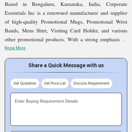
Based in Bengaluru, Karnataka, India, Corporate
Essentials Inc is a renowned manufacturer and supplier
of high-quality Promotional Mugs, Promotional Wrist
Bands, Mens Shirt, Visiting Card Holder, and various
other promotional products. With a strong emphasis on
innovation, quality, and customer satisfaction, we cater
Know More
to businesses, corporate clients, and marketing agencies,
providing customized branding solutions. Our state-of-
Share a Quick Message with us
the-art infrastructure, skilled workforce, and strict quality
control measures ensure that every product meets
Get Quotation
Get Price List
Discuss Requirement
industry standards. We have established ourselves as a
trusted name in the promotional product industry,
Enter Buying Requirement Details
helping brands create a lasting impact.
Key Facts of Corporate Essentials Inc: