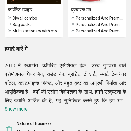
कॉर्पोरेट उपहार
प्रचारक मग
Diwali combo
Personalized And Premium Sublimation Mugs
Bag packs
Personalized And Premium Sublimation Mugs
Multi stationary with mobile holders
Personalized And Premium Sublimation Mugs
हमारे बारे में
2010 में स्थापित, कॉर्पोरेट एसेंशियल इंक., उच्च गुणवत्ता वाले
प्रोमोशनल पेपर बैग, राउंड नेक ब्रांडेड टी-शर्ट, स्मार्ट टेम्परेचर
बॉटल, कस्टमाइज्ड जैकेट, और बहुत कुछ का अग्रणी निर्माता और
आपूर्तिकर्ता है। वर्षों की उद्योग विशेषज्ञता के साथ, हमने उत्कृष्टता के
लिए ख्याति अर्जित की है, यह सुनिश्चित करते हुए कि हम अपने
सम्मानित ग्राहकों की विविध प्रचार आवश्यकताओं को पूरा करते हैं।
Show more
गुणवत्ता, नवोन्मेष और ग्राहकों की संतुष्टि के प्रति हमारे समर्पण ने
Nature of Business
हमें उद्योग में एक भरोसेमंद नाम के रूप में स्थापित किया है। श्री