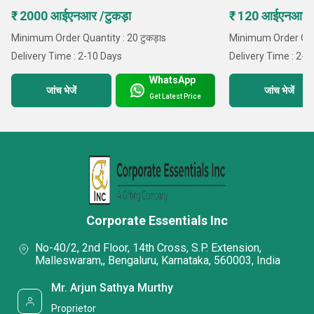
₹ 2000 आईएनआर /टुकड़ा
₹ 120 आईएनआर /ट
Minimum Order Quantity : 20 टुकड़ाs
Minimum Order Quan
Delivery Time : 2-10 Days
Delivery Time : 2-1
WhatsApp
जांच भेजें
जांच भेजें
Get Latest Price
Corporate Essentials Inc
No-40/2, 2nd Floor, 14th Cross, S.P. Extension,
Malleswaram,, Bengaluru, Karnataka, 560003, India
Mr. Arjun Sathya Murthy
Proprietor